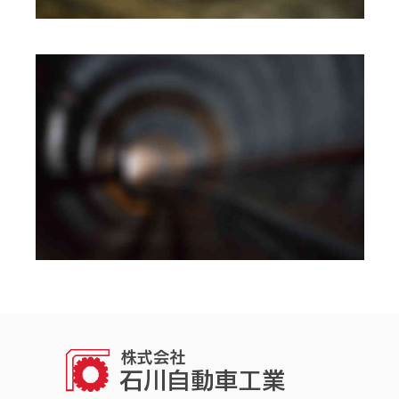
MOBILE
·
WEB
BRANDING